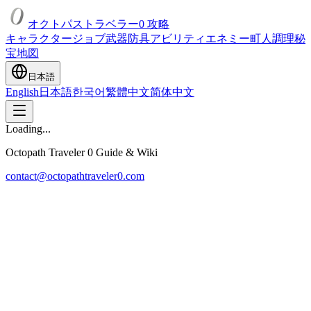
オクトパストラベラー0 攻略
キャラクター
ジョブ
武器
防具
アビリティ
エネミー
町人
調理
秘
宝
地図
日本語
English
日本語
한국어
繁體中文
简体中文
Loading...
Octopath Traveler 0 Guide & Wiki
contact@octopathtraveler0.com