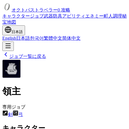
オクトパストラベラー0 攻略
キャラクター
ジョブ
武器
防具
アビリティ
エネミー
町人
調理
秘
宝
地図
日本語
English
日本語
한국어
繁體中文
简体中文
ジョブ一覧に戻る
領主
専用ジョブ
剣
弓
キャラクター