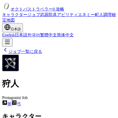
オクトパストラベラー0 攻略
キャラクター
ジョブ
武器
防具
アビリティ
エネミー
町人
調理
秘
宝
地図
日本語
English
日本語
한국어
繁體中文
简体中文
ジョブ一覧に戻る
狩人
Protagonist Job
斧
弓
キャラクター