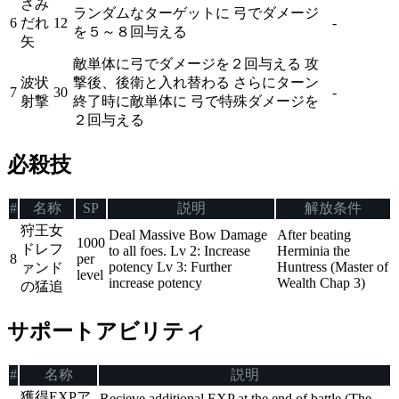
さみ
ランダムなターゲットに 弓でダメージ
6
だれ
12
-
を５～８回与える
矢
敵単体に弓でダメージを２回与える 攻
波状
撃後、後衛と入れ替わる さらにターン
7
30
-
射撃
終了時に敵単体に 弓で特殊ダメージを
２回与える
必殺技
#
名称
SP
説明
解放条件
狩王女
Deal Massive Bow Damage
After beating
1000
ドレフ
to all foes. Lv 2: Increase
Herminia the
8
per
potency Lv 3: Further
Huntress (Master of
ァンド
level
increase potency
Wealth Chap 3)
の猛追
サポートアビリティ
#
名称
説明
獲得EXPア
Recieve additional EXP at the end of battle (The