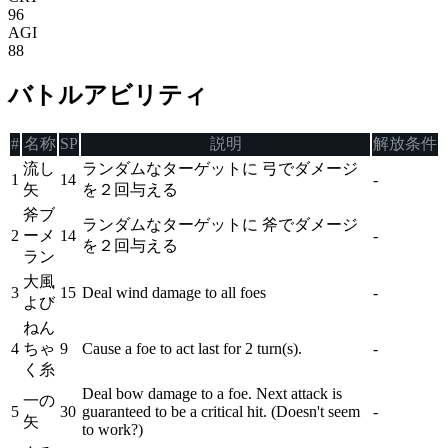
96
AGI
88
バトルアビリティ
#
名称
SP
説明
解放条件
流し
ランダムなターゲットに 弓でダメージ
1
14
-
矢
を２回与える
斧ブ
ランダムなターゲットに 斧でダメージ
2
ーメ
14
-
を２回与える
ラン
大風
3
15
Deal wind damage to all foes
-
よび
ねん
4
ちゃ
9
Cause a foe to act last for 2 turn(s).
-
く糸
Deal bow damage to a foe. Next attack is
一の
5
30
guaranteed to be a critical hit. (Doesn't seem
-
矢
to work?)