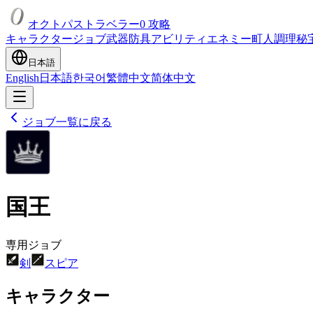
オクトパストラベラー0 攻略
キャラクター
ジョブ
武器
防具
アビリティ
エネミー
町人
調理
秘
日本語
English
日本語
한국어
繁體中文
简体中文
ジョブ一覧に戻る
国王
専用ジョブ
剣
スピア
キャラクター