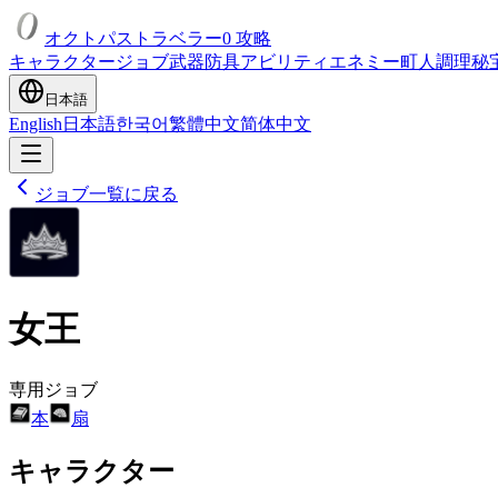
オクトパストラベラー0 攻略
キャラクター
ジョブ
武器
防具
アビリティ
エネミー
町人
調理
秘
日本語
English
日本語
한국어
繁體中文
简体中文
ジョブ一覧に戻る
女王
専用ジョブ
本
扇
キャラクター