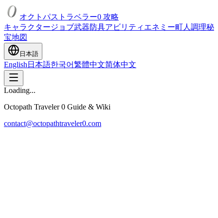
オクトパストラベラー0 攻略
キャラクター
ジョブ
武器
防具
アビリティ
エネミー
町人
調理
秘
宝
地図
日本語
English
日本語
한국어
繁體中文
简体中文
Loading...
Octopath Traveler 0 Guide & Wiki
contact@octopathtraveler0.com