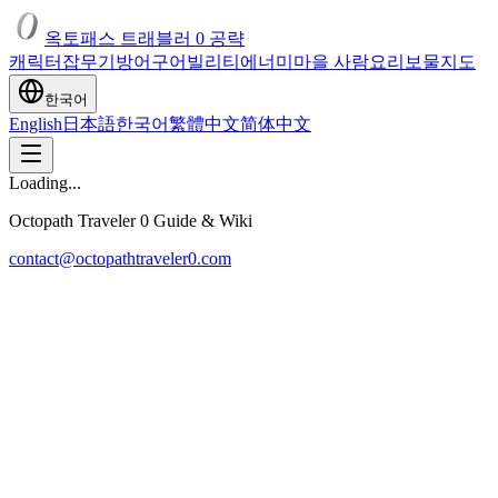
옥토패스 트래블러 0 공략
캐릭터
잡
무기
방어구
어빌리티
에너미
마을 사람
요리
보물
지도
한국어
English
日本語
한국어
繁體中文
简体中文
Loading...
Octopath Traveler 0 Guide & Wiki
contact@octopathtraveler0.com