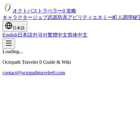
オクトパストラベラー0 攻略
キャラクター
ジョブ
武器
防具
アビリティ
エネミー
町人
調理
秘
日本語
English
日本語
한국어
繁體中文
简体中文
Loading...
Octopath Traveler 0 Guide & Wiki
contact@octopathtraveler0.com