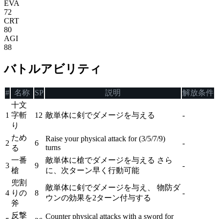
EVA
72
CRT
80
AGI
88
バトルアビリティ
#
名称
SP
説明
解放条件
十文
1
字斬
12
敵単体に剣でダメージを与える
-
り
ため
Raise your physical attack for (3/5/7/9)
2
6
-
turns
る
一番
敵単体に槍でダメージを与える さら
3
9
-
槍
に、次ターン早く行動可能
兜割
敵単体に剣でダメージを与え、 物防ダ
4
りの
8
-
ウンの効果を2ターン付与する
斧
反撃
Counter physical attacks with a sword for