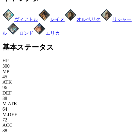
ヴィアトル
レイメ
オルベリク
リシャー
ル
ロンド
エリカ
基本ステータス
HP
300
MP
45
ATK
96
DEF
88
M.ATK
64
M.DEF
72
ACC
88