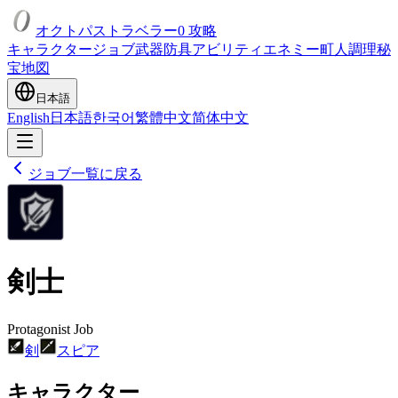
オクトパストラベラー0 攻略
キャラクター
ジョブ
武器
防具
アビリティ
エネミー
町人
調理
秘
宝
地図
日本語
English
日本語
한국어
繁體中文
简体中文
ジョブ一覧に戻る
剣士
Protagonist Job
剣
スピア
キャラクター