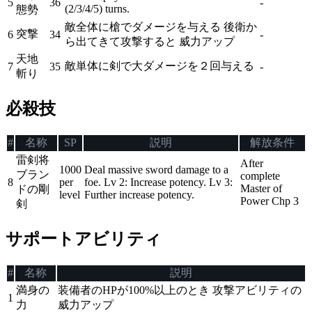
5
36
-
(2/3/4/5) turns.
態勢
敵全体に槍でダメージを与える 後衛か
突撃
6
34
-
ら出てきて攻撃すると 威力アップ
天地
敵単体に剣で大ダメージを２回与える
7
35
-
斬り
必殺技
#
名称
SP
説明
解放条件
雷剣将
After
1000
Deal massive sword damage to a
ブラン
complete
8
per
foe. Lv 2: Increase potency. Lv 3:
Master of
ドの剛
level
Further increase potency.
Power Chp 3
剣
サポートアビリティ
#
名称
説明
満身の
装備者のHPが100%以上のとき 攻撃アビリティの
1
力
威力アップ