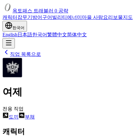
옥토패스 트래블러 0 공략
캐릭터
잡
무기
방어구
어빌리티
에너미
마을 사람
요리
보물
지도
한국어
English
日本語
한국어
繁體中文
简体中文
직업 목록으로
여제
전용 직업
도끼
부채
캐릭터