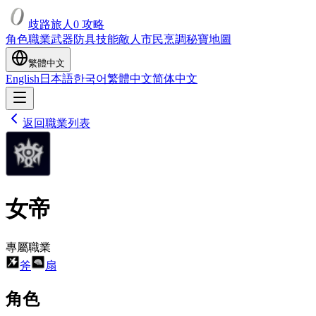
歧路旅人0 攻略
角色
職業
武器
防具
技能
敵人
市民
烹調
秘寶
地圖
繁體中文
English
日本語
한국어
繁體中文
简体中文
返回職業列表
女帝
專屬職業
斧
扇
角色