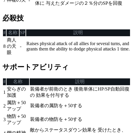
7
-
体に 与えたダメージの２％分のSPを回復
必殺技
#
名称
SP
説明
商人
Raises physical attack of all allies for several turns, and
8
の天
-
grants them the ability to dodge physical attacks 1 time.
眼
サポートアビリティ
#
名称
説明
安らぎの
装備者が前衛のとき 後衛単体にHP/SP自動回復
1
加護
の 効果を付与する
属防＋50
装備者の属防を＋50する
2
アップ
物防＋50
装備者の物防を＋50する
3
アップ
敵からステータスダウン効果を 受けたとき、
鋼の精神