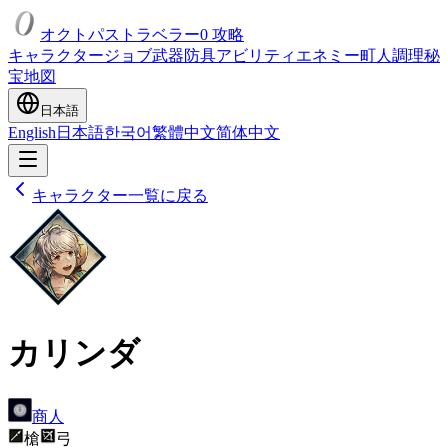
オクトパストラベラー0 攻略
キャラクター
ジョブ
武器
防具
アビリティ
エネミー
町人
調理
秘
宝
地図
日本語
English
日本語
한국어
繁體中文
简体中文
キャラクター一覧に戻る
カリンダ
商人
槍
弓