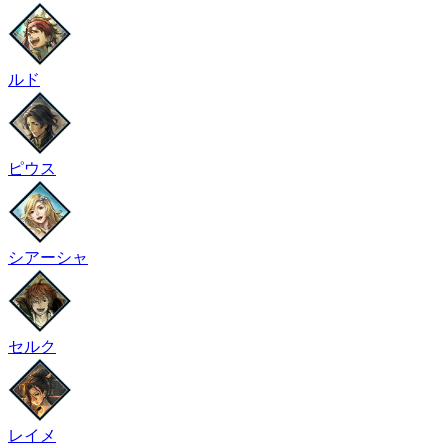
ルド
ピウス
シアーシャ
セルク
レイメ