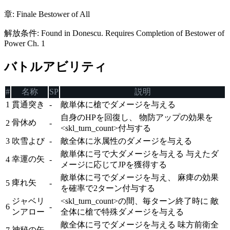
章
:
Finale Bestower of All
解放条件
:
Found in Donescu. Requires Completion of Bestower of
Power Ch. 1
バトルアビリティ
#
名称
SP
説明
1
貫通突き
-
敵単体に槍でダメージを与える
自身のHPを回復し、 物防アップの効果を
骨休め
2
-
<skl_turn_count>付与する
3
吹雪よび
-
敵全体に氷属性のダメージを与える
敵単体に弓で大ダメージを与える 与えたダ
幸運の矢
4
-
メージに応じてJPを獲得する
敵単体に弓でダメージを与え、 麻痺の効果
痺れ矢
5
-
を確率で2ターン付与する
ジャベリ
<skl_turn_count>の間、毎ターン終了時に 敵
6
-
ンアロー
全体に槍で特殊ダメージを与える
敵全体に弓でダメージを与える 味方前衛全
神秘の矢