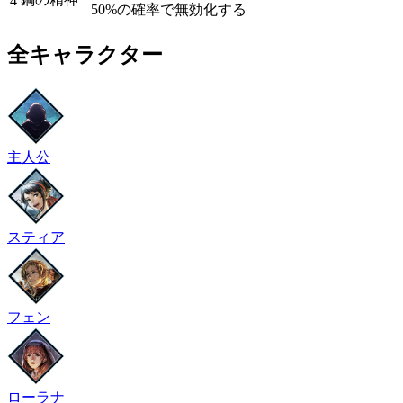
4
50%の確率で無効化する
全キャラクター
主人公
スティア
フェン
ローラナ