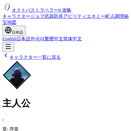
オクトパストラベラー0 攻略
キャラクター
ジョブ
武器
防具
アビリティ
エネミー
町人
調理
秘
宝
地図
日本語
English
日本語
한국어
繁體中文
简体中文
キャラクター一覧に戻る
主人公
-
章
:
序章