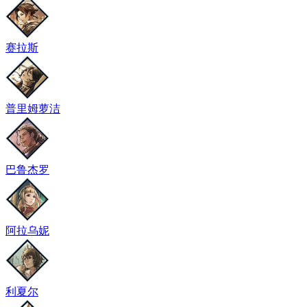
赛拉斯
普里姆萝洁
巴鲁杰罗
阿拉乌妮
利夏尔