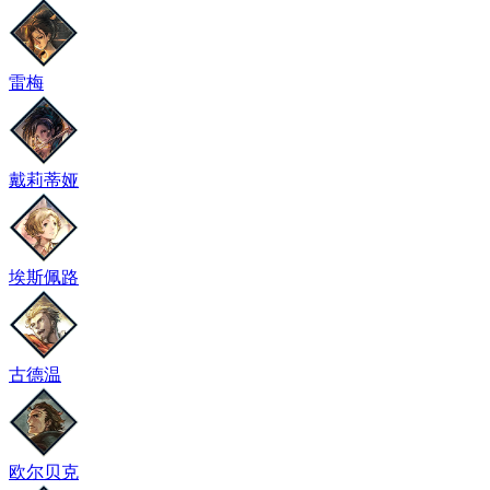
雷梅
戴莉蒂娅
埃斯佩路
古德温
欧尔贝克