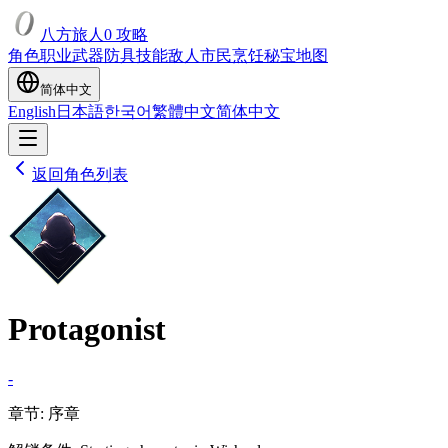
八方旅人0 攻略
角色
职业
武器
防具
技能
敌人
市民
烹饪
秘宝
地图
简体中文
English
日本語
한국어
繁體中文
简体中文
返回角色列表
Protagonist
-
章节
:
序章