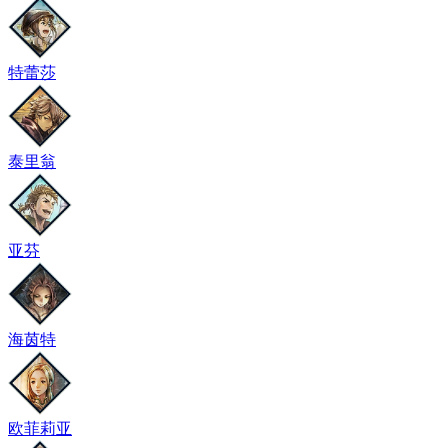
特蕾莎
泰里翁
亚芬
海茵特
欧菲莉亚