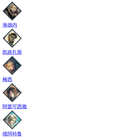
海德内
凯路扎斯
梅西
阿蕾可西雅
维阿特鲁