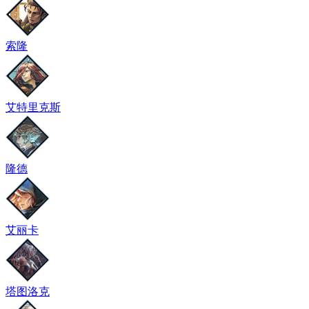
索隆
艾特里克斯
隆德
艾丽卡
塔图洛克