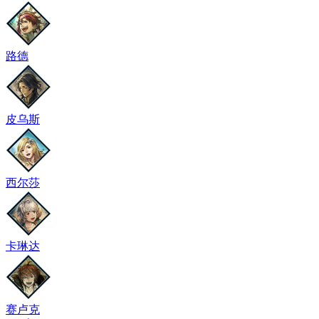
路德
皮乌斯
西尔莎
卡琳达
赛卢克