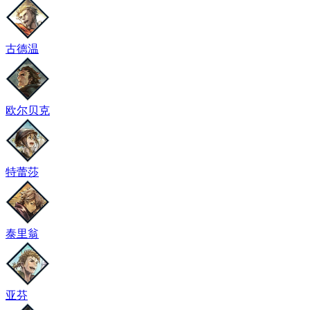
古德温
欧尔贝克
特蕾莎
泰里翁
亚芬