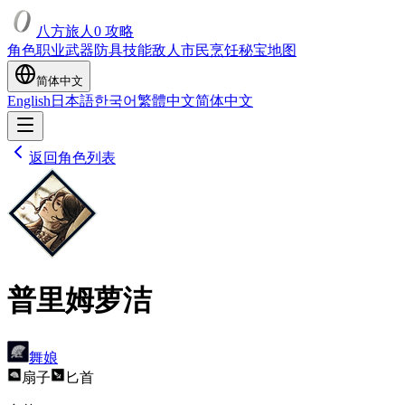
八方旅人0 攻略
角色
职业
武器
防具
技能
敌人
市民
烹饪
秘宝
地图
简体中文
English
日本語
한국어
繁體中文
简体中文
返回角色列表
普里姆萝洁
舞娘
扇子
匕首