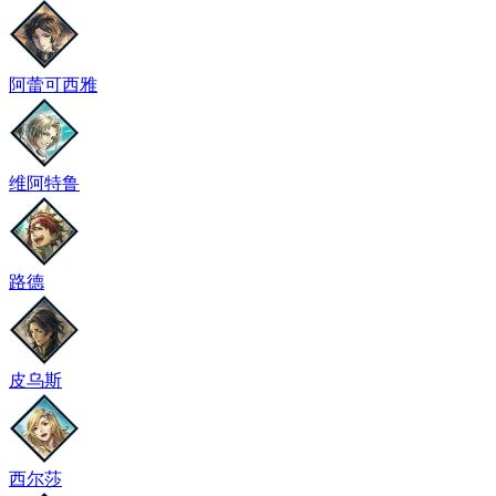
阿蕾可西雅
维阿特鲁
路德
皮乌斯
西尔莎