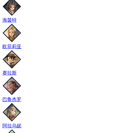
海茵特
欧菲莉亚
赛拉斯
巴鲁杰罗
阿拉乌妮