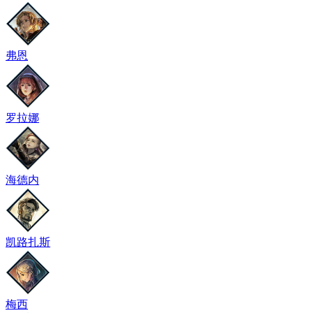
弗恩
罗拉娜
海德内
凯路扎斯
梅西