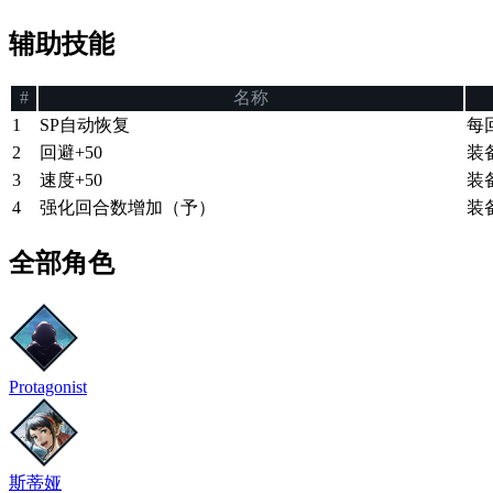
辅助技能
#
名称
1
SP自动恢复
每
2
回避+50
装
3
速度+50
装
4
强化回合数增加（予）
装
全部角色
Protagonist
斯蒂娅