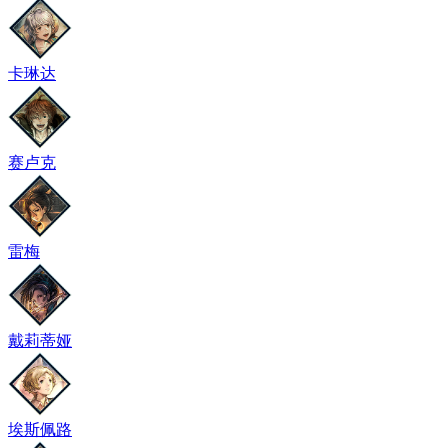
卡琳达
赛卢克
雷梅
戴莉蒂娅
埃斯佩路