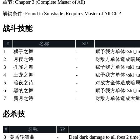
章节
:
Chapter 3 (Complete Master of All)
解锁条件
:
Found in Sunshade. Requires Master of All Ch ?
战斗技能
#
名称
SP
1
狮子之舞
-
赋予我方单体<skl_tu
2
月夜之诗
-
对敌方单体造成暗
3
孔雀之舞
-
赋予我方单体<skl_tu
4
土龙之舞
-
赋予我方单体<skl_tu
5
暗夜之诗
-
对敌方全体造成暗
6
黑豹之舞
-
赋予我方单体<skl_tu
7
新月之诗
-
对敌方单体造成大
必杀技
#
名称
SP
8
黄昏轮舞曲
-
Deal dark damage to all foes 2 time(s