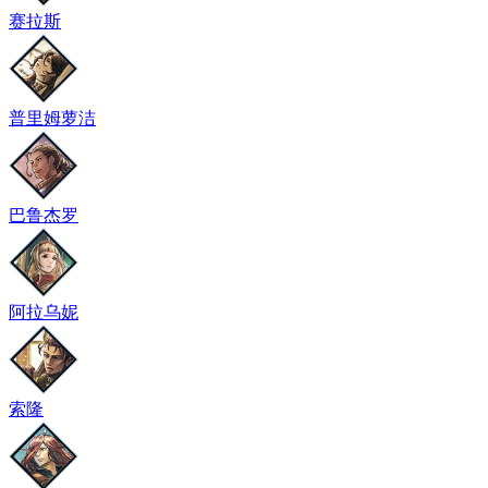
赛拉斯
普里姆萝洁
巴鲁杰罗
阿拉乌妮
索隆