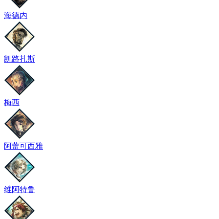
海德内
凯路扎斯
梅西
阿蕾可西雅
维阿特鲁