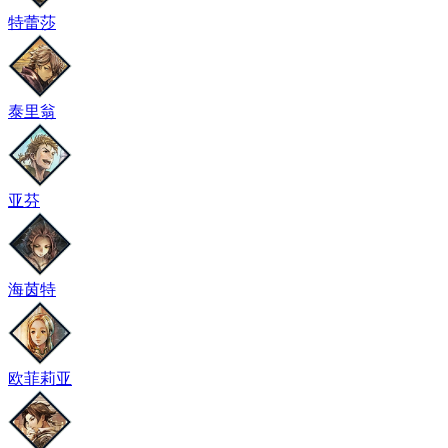
特蕾莎
泰里翁
亚芬
海茵特
欧菲莉亚