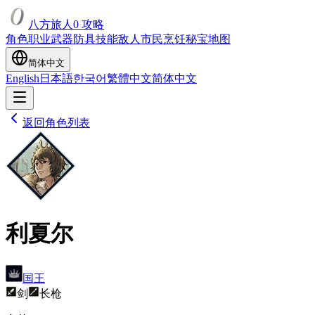
八方旅人0 攻略
角色
职业
武器
防具
技能
敌人
市民
烹饪
秘宝
地图
简体中文
English
日本語
한국어
繁體中文
简体中文
返回角色列表
利夏尔
国王
剑
长枪