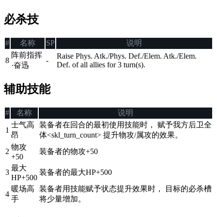
必杀技
#
名称
SP
说明
阵前指挥
Raise Phys. Atk./Phys. Def./Elem. Atk./Elem.
8
-
Def. of all allies for 3 turn(s).
·奋迅
辅助技能
#
名称
说明
士气高
装备者在回合的最初使用技能时， 赋予我方后卫全
1
昂
体<skl_turn_count> 提升物攻/属攻的效果。
物攻
2
装备者的物攻+50
+50
最大
3
装备者的最大HP+500
HP+500
暖场高
装备者用技能赋予状态提升效果时， 目标的必杀槽
4
手
将少量增加。