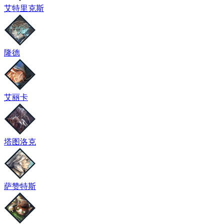
艾特里克斯
隆德
艾丽卡
塔图洛克
萨赞特斯