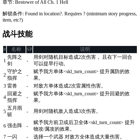
章节
:
Bestower of All Ch. 1 Hell
解锁条件
:
Found in location?. Requires ? (minimum story progress,
item, etc?)
战斗技能
#
名称
SP
说明
先阵之
用剑对随机目标造成2次伤害， 且在下一回合
1
-
剑
可以提早行动。
守护之
赋予我方单体<skl_turn_count> 提升属防的效
2
-
指挥
果。
3
雷兽
-
对敌方单体造成2次雷属性伤害。
回避之
赋予我方单体<skl_turn_count> 提升回避的效
4
-
指挥
果。
五月雨
用剑对随机敌人造成3次伤害。
5
-
斩
赋予我方前卫或后卫全体<skl_turn_count> 提升
强击阵
6
-
物攻/属攻的效果。
7
一闪
-
选择一个武器 对敌方全体造成大量伤害。