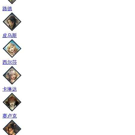
路德
皮乌斯
西尔莎
卡琳达
赛卢克