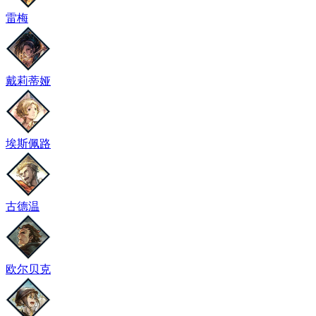
雷梅
戴莉蒂娅
埃斯佩路
古德温
欧尔贝克