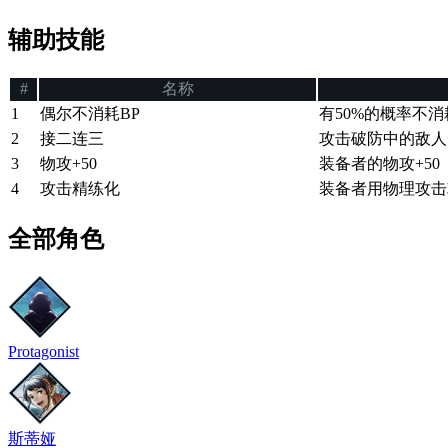
辅助技能
#
名称
1
偶尔不消耗BP
有50%的概率不消
2
接二连三
攻击破防中的敌人
3
物攻+50
装备者的物攻+50
4
攻击精练化
装备者用物理攻击
全部角色
Protagonist
斯蒂娅