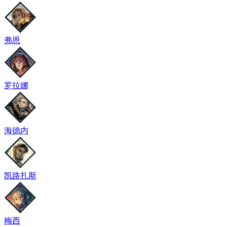
弗恩
罗拉娜
海德内
凯路扎斯
梅西