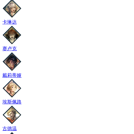
卡琳达
赛卢克
戴莉蒂娅
埃斯佩路
古德温