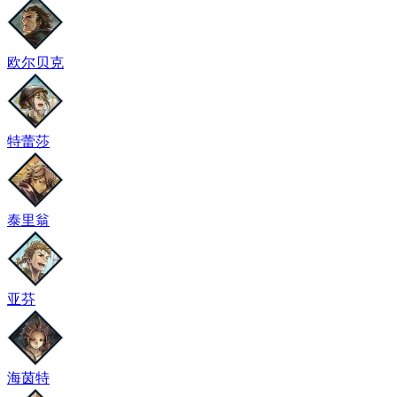
欧尔贝克
特蕾莎
泰里翁
亚芬
海茵特