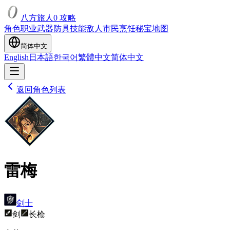
八方旅人0 攻略
角色
职业
武器
防具
技能
敌人
市民
烹饪
秘宝
地图
简体中文
English
日本語
한국어
繁體中文
简体中文
返回角色列表
雷梅
剑士
剑
长枪