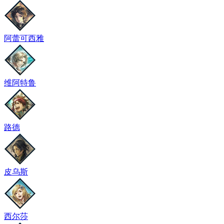
阿蕾可西雅
维阿特鲁
路德
皮乌斯
西尔莎