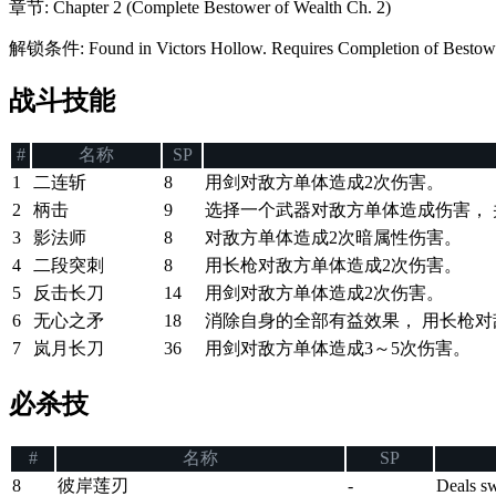
章节
:
Chapter 2 (Complete Bestower of Wealth Ch. 2)
解锁条件
:
Found in Victors Hollow. Requires Completion of Bestow
战斗技能
#
名称
SP
1
二连斩
8
用剑对敌方单体造成2次伤害。
2
柄击
9
选择一个武器对敌方单体造成伤害， 
3
影法师
8
对敌方单体造成2次暗属性伤害。
4
二段突刺
8
用长枪对敌方单体造成2次伤害。
5
反击长刀
14
用剑对敌方单体造成2次伤害。
6
无心之矛
18
消除自身的全部有益效果， 用长枪对
7
岚月长刀
36
用剑对敌方单体造成3～5次伤害。
必杀技
#
名称
SP
8
彼岸莲刃
-
Deals sw