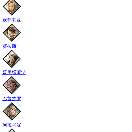
欧菲莉亚
赛拉斯
普里姆萝洁
巴鲁杰罗
阿拉乌妮