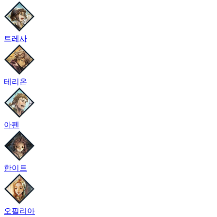
트레사
테리온
아펜
한이트
오필리아