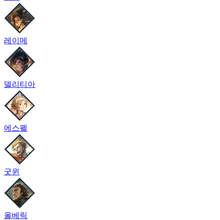
레이메
델리티아
에스펠
굿윈
올베릭