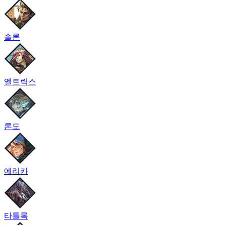
솔론
엘트릭스
론도
에리카
타틀록