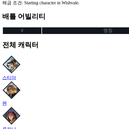
해금 조건
:
Starting character in Wishvale.
배틀 어빌리티
#
명칭
전체 캐릭터
스티아
펜
로라나