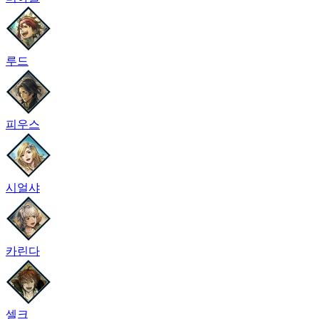
루드
피우스
시얼샤
카린다
셀크