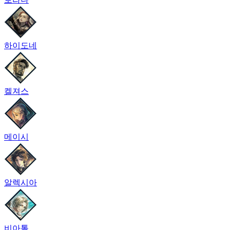
하이도네
켈져스
메이시
알렉시아
비아톨