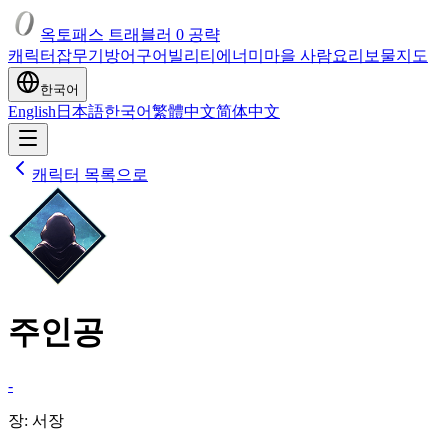
옥토패스 트래블러 0 공략
캐릭터
잡
무기
방어구
어빌리티
에너미
마을 사람
요리
보물
지도
한국어
English
日本語
한국어
繁體中文
简体中文
캐릭터 목록으로
주인공
-
장
:
서장