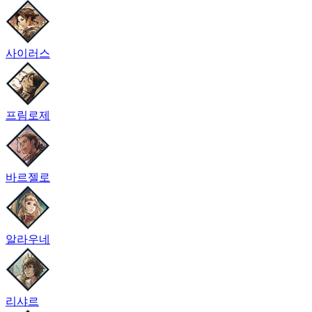
사이러스
프림로제
바르젤로
알라우네
리샤르