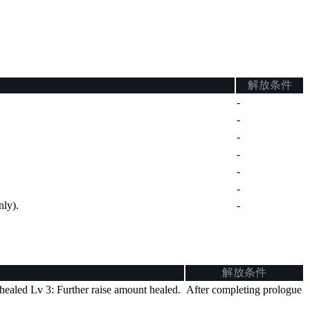
解放条件
-
-
-
-
-
-
nly).
-
解放条件
 healed Lv 3: Further raise amount healed.
After completing prologue