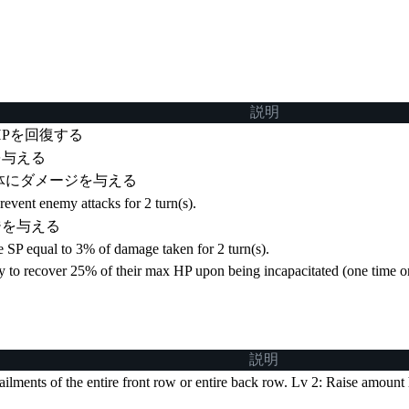
説明
HPを回復する
を与える
体にダメージを与える
revent enemy attacks for 2 turn(s).
ジを与える
ore SP equal to 3% of damage taken for 2 turn(s).
lly to recover 25% of their max HP upon being incapacitated (one time o
説明
ilments of the entire front row or entire back row. Lv 2: Raise amount