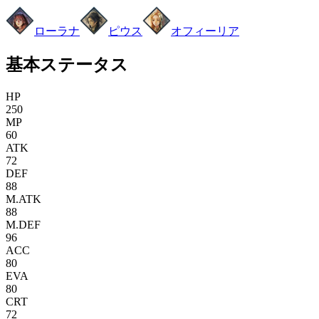
ローラナ
ピウス
オフィーリア
基本ステータス
HP
250
MP
60
ATK
72
DEF
88
M.ATK
88
M.DEF
96
ACC
80
EVA
80
CRT
72