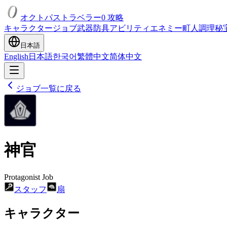
オクトパストラベラー0 攻略
キャラクター
ジョブ
武器
防具
アビリティ
エネミー
町人
調理
秘
日本語
English
日本語
한국어
繁體中文
简体中文
ジョブ一覧に戻る
神官
Protagonist Job
スタッフ
扇
キャラクター