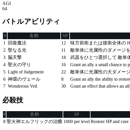
AGI
64
バトルアビリティ
#
名称
SP
1
回復魔法
12
味方前衛または後衛全体の 
2
聖なる光
11
敵単体に光属性のダメージ
3
脳天撃
18
武器をひとつ選択して 敵単
4
聖火の守り
16
Grant an ally a small chance to p
5
Light of Judgement
22
敵単体に光属性の大ダメー
6
神環のヴェール
8
Grant an ally the ability to rest
7
Wonderous Veil
30
Grant an effect that allows an a
必殺技
#
名称
SP
8
聖火神エルフリックの治癒
1000 per level
Restore HP and cure a