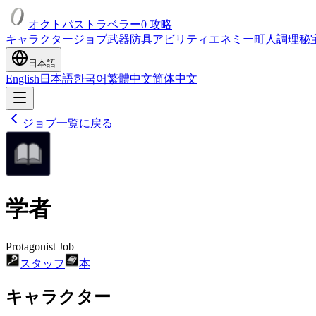
オクトパストラベラー0 攻略
キャラクター
ジョブ
武器
防具
アビリティ
エネミー
町人
調理
秘
日本語
English
日本語
한국어
繁體中文
简体中文
ジョブ一覧に戻る
学者
Protagonist Job
スタッフ
本
キャラクター