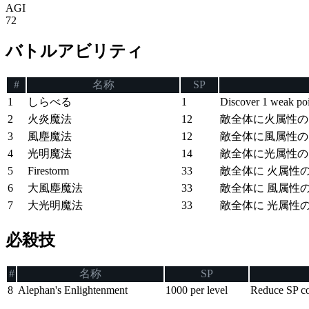
AGI
72
バトルアビリティ
#
名称
SP
1
しらべる
1
Discover 1 weak poin
2
火炎魔法
12
敵全体に火属性の
3
風塵魔法
12
敵全体に風属性の
4
光明魔法
14
敵全体に光属性の
5
Firestorm
33
敵全体に 火属性
6
大風塵魔法
33
敵全体に 風属性
7
大光明魔法
33
敵全体に 光属性
必殺技
#
名称
SP
8
Alephan's Enlightenment
1000 per level
Reduce SP cos