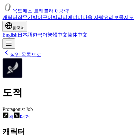
옥토패스 트래블러 0 공략
캐릭터
잡
무기
방어구
어빌리티
에너미
마을 사람
요리
보물
지도
한국어
English
日本語
한국어
繁體中文
简体中文
직업 목록으로
도적
Protagonist Job
검
대거
캐릭터