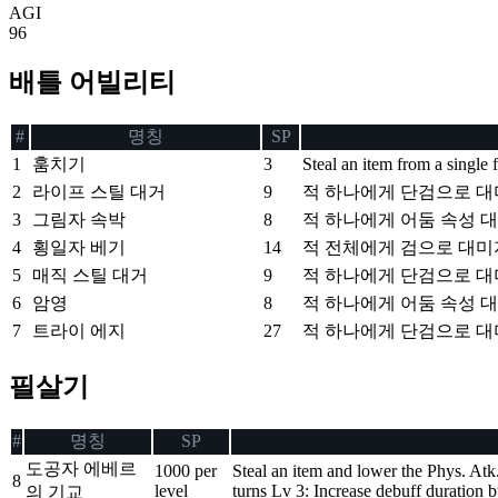
AGI
96
배틀 어빌리티
#
명칭
SP
1
훔치기
3
Steal an item from a single
2
라이프 스틸 대거
9
적 하나에게 단검으로 대미
3
그림자 속박
8
적 하나에게 어둠 속성 대
4
횡일자 베기
14
적 전체에게 검으로 대미
5
매직 스틸 대거
9
적 하나에게 단검으로 대미
6
암영
8
적 하나에게 어둠 속성 대
7
트라이 에지
27
적 하나에게 단검으로 대미
필살기
#
명칭
SP
도공자 에베르
1000 per
Steal an item and lower the Phys. Atk
8
level
turns Lv 3: Increase debuff duration b
의 기교