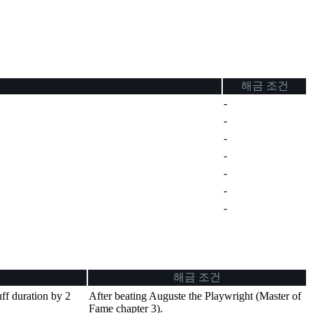
해금 조건
-
-
-
-
-
-
-
해금 조건
uff duration by 2
After beating Auguste the Playwright (Master of
Fame chapter 3).