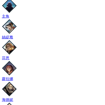
主角
絲緹雅
芬恩
蘿拉娜
海德妮