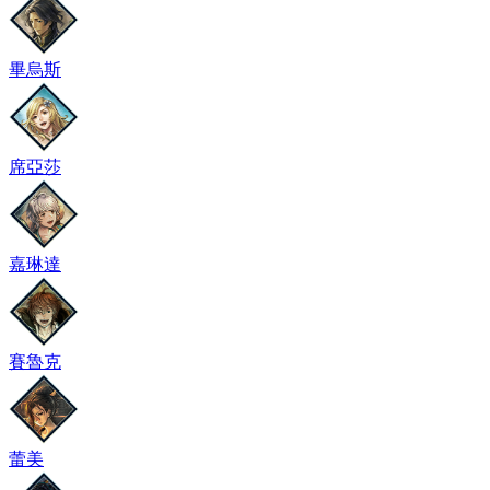
畢烏斯
席亞莎
嘉琳達
賽魯克
蕾美