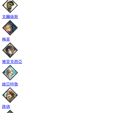
克爾薩斯
梅喜
雅雷克西亞
維亞特魯
路德