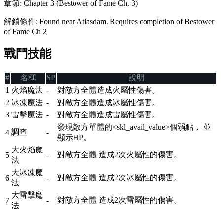
章節
:
Chapter 3 (Bestower of Fame Ch. 3)
解鎖條件
:
Found near Atlasdam. Requires completion of Bestower
of Fame Ch 2
戰鬥技能
#
名稱
SP
說明
1
火焰魔法
-
對敵方全體造成火屬性傷害。
2
冰凍魔法
-
對敵方全體造成冰屬性傷害。
3
雷擊魔法
-
對敵方全體造成雷屬性傷害。
發現敵方單體的<skl_avail_value>個弱點， 並
調查
4
-
顯示HP。
大火焰魔
對敵方全體 造成2次火屬性的傷害。
5
-
法
大冰凍魔
對敵方全體 造成2次冰屬性的傷害。
6
-
法
大雷擊魔
對敵方全體 造成2次雷屬性的傷害。
7
-
法