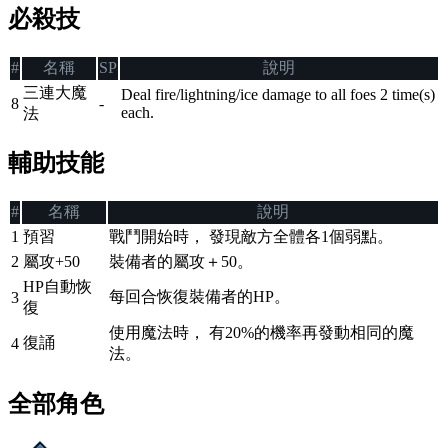
必殺技
#
名稱
SP
說明
三連大魔
Deal fire/lightning/ice damage to all foes 2 time(s)
8
-
each.
法
輔助技能
#
名稱
說明
1
預習
戰鬥開始時， 發現敵方全體各1個弱點。
2
屬攻+50
裝備者的屬攻＋50。
HP自動恢
每回合恢復裝備者的HP。
3
復
使用魔法時， 有20%的機率再發動相同的魔
復誦
4
法。
全部角色