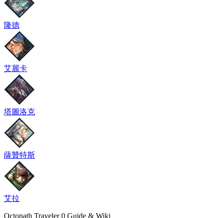
隆德
艾麗卡
塔圖洛克
薩贊特斯
艾拉
Octopath Traveler 0 Guide & Wiki