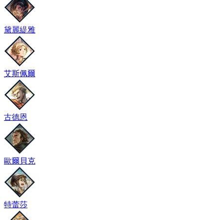
黛麗緹雅
艾斯佩爾
古德恩
歐爾貝克
特蕾莎