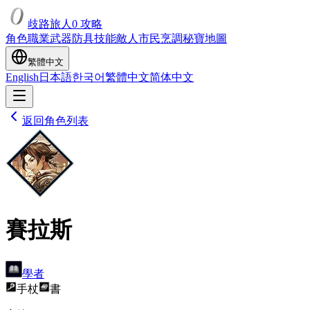
歧路旅人0 攻略
角色
職業
武器
防具
技能
敵人
市民
烹調
秘寶
地圖
繁體中文
English
日本語
한국어
繁體中文
简体中文
返回角色列表
賽拉斯
學者
手杖
書