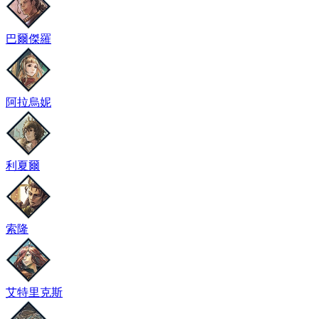
巴爾傑羅
阿拉烏妮
利夏爾
索隆
艾特里克斯