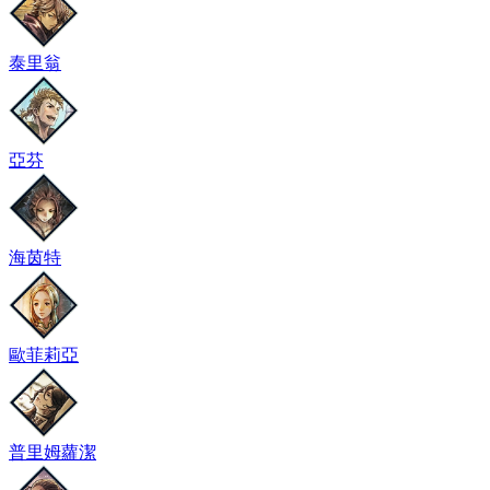
泰里翁
亞芬
海茵特
歐菲莉亞
普里姆蘿潔