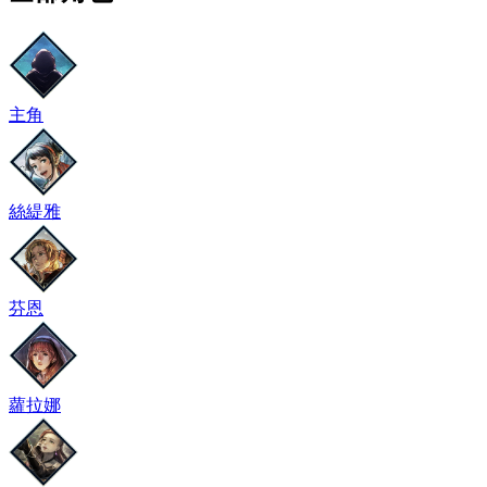
主角
絲緹雅
芬恩
蘿拉娜