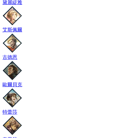
黛麗緹雅
艾斯佩爾
古德恩
歐爾貝克
特蕾莎