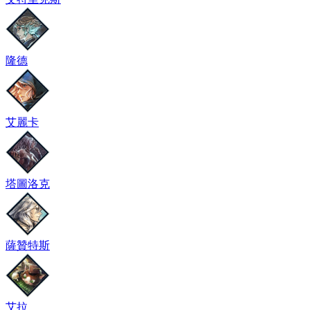
隆德
艾麗卡
塔圖洛克
薩贊特斯
艾拉