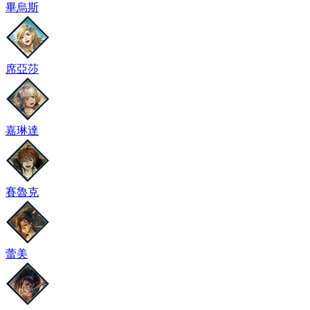
畢烏斯
席亞莎
嘉琳達
賽魯克
蕾美