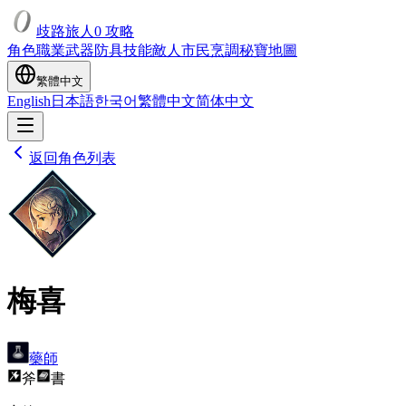
歧路旅人0 攻略
角色
職業
武器
防具
技能
敵人
市民
烹調
秘寶
地圖
繁體中文
English
日本語
한국어
繁體中文
简体中文
返回角色列表
梅喜
藥師
斧
書