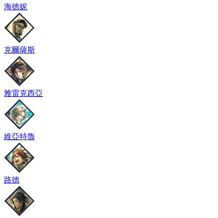
海德妮
克爾薩斯
雅雷克西亞
維亞特魯
路德