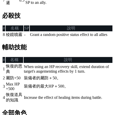
7
0.5
SP to an ally.
遞
必殺技
#
名稱
SP
說明
8
稜鏡噴霧
-
Grant a random positive status effect to all allies
輔助技能
#
名稱
說明
恢復的恩
When using an HP recovery skill, extend duration of
1
target's augementing effects by 1 turn.
典
2
屬防+50
裝備者的屬防＋50。
Max HP
裝備者的最大HP＋500。
3
+500
恢復道具
4
Increase the effect of healing items during battle.
的知識
全部角色