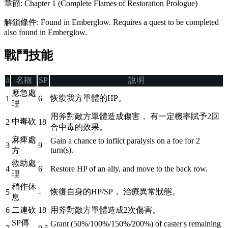
章節
:
Chapter 1 (Complete Flames of Restoration Prologue)
解鎖條件
:
Found in Emberglow. Requires a quest to be completed
also found in Emberglow.
戰鬥技能
#
名稱
SP
說明
應急處
恢復我方單體的HP。
1
6
理
用斧對敵方單體造成傷害， 有一定機率賦予2回
中毒砍
2
18
合中毒的效果。
麻痺處
Gain a chance to inflict paralysis on a foe for 2
3
9
turn(s).
方
救助處
4
6
Restore HP of an ally, and move to the back row.
理
稍作休
恢復自身的HP/SP， 治療異常狀態。
5
-
息
6
二連砍
18
用斧對敵方單體造成2次傷害。
SP傳
Grant (50%/100%/150%/200%) of caster's remaining