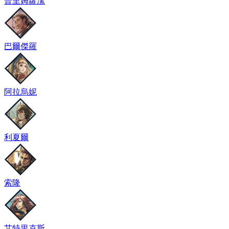
普里姆蘿潔
巴爾傑羅
阿拉烏妮
利夏爾
索隆
艾特里克斯