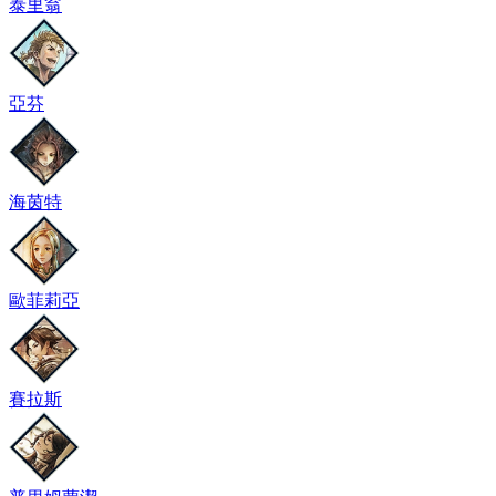
泰里翁
亞芬
海茵特
歐菲莉亞
賽拉斯