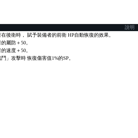
說明
者在後衛時， 賦予裝備者的前衛 HP自動恢復的效果。
的屬防＋50。
的速度＋50。
鬥」攻擊時 恢復傷害值1%的SP。