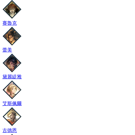
賽魯克
蕾美
黛麗緹雅
艾斯佩爾
古德恩