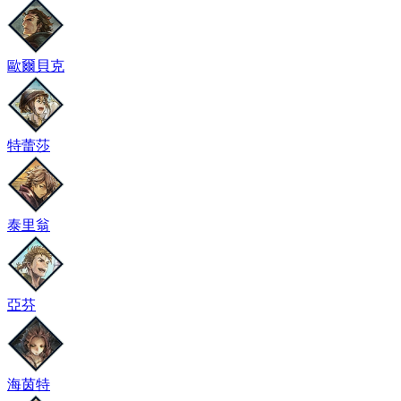
歐爾貝克
特蕾莎
泰里翁
亞芬
海茵特