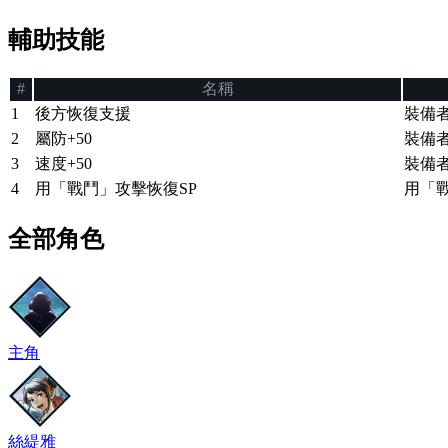
輔助技能
#
名稱
1
後方恢復支援
裝備
2
屬防+50
裝備者
3
速度+50
裝備者
4
用「戰鬥」攻擊恢復SP
用「戰
全部角色
主角
絲緹雅