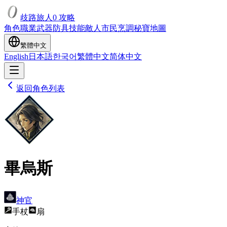
歧路旅人0 攻略
角色
職業
武器
防具
技能
敵人
市民
烹調
秘寶
地圖
繁體中文
English
日本語
한국어
繁體中文
简体中文
返回角色列表
畢烏斯
神官
手杖
扇