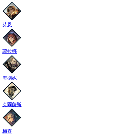
芬恩
蘿拉娜
海德妮
克爾薩斯
梅喜