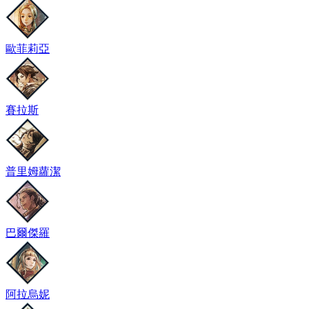
歐菲莉亞
賽拉斯
普里姆蘿潔
巴爾傑羅
阿拉烏妮