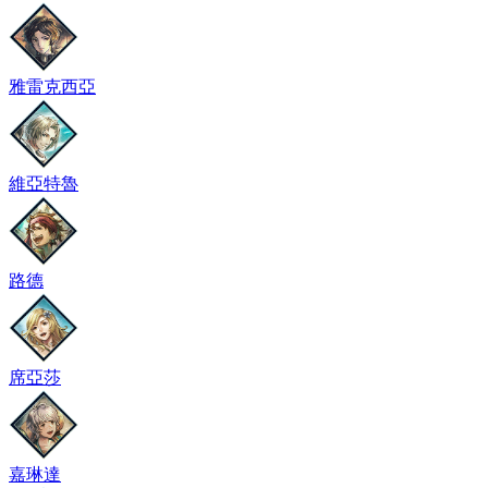
雅雷克西亞
維亞特魯
路德
席亞莎
嘉琳達