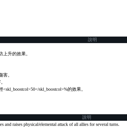
說明
> 物防上升的效果。
傷害。
害。
oostcol>50</skl_boostcol>%的效果。
說明
 and raises physical/elemental attack of all allies for several turns.