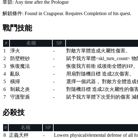
章節
:
Any time after the Prologue
解鎖條件
:
Found in Cragspear. Requires Completion of his quest.
戰鬥技能
#
名稱
SP
1
淨火
-
對敵方單體造成火屬性傷害。
2
防壁輕紗
-
賦予我方單體<skl_turn_count
3
恢復魔法
-
恢復我方前衛 或後衛全體的HP。
4
亂臥
-
用扇對隨機目標 造成2次傷害。
5
橫掃
-
選擇一個武器， 對敵方全體造成
6
制裁之炎
-
對隨機目標 造成2次火屬性的傷
7
守護聖盾
-
賦予我方單體下次受到的傷害 減輕<skl_b
必殺技
#
名稱
SP
8
正義天秤
-
Lowers physical/elemental defense of all foes